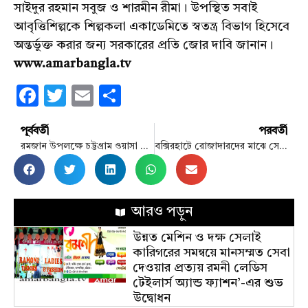
সাইদুর রহমান সবুজ ও শারমীন রীমা। উপস্থিত সবাই
আবৃত্তিশিল্পকে শিল্পকলা একাডেমিতে স্বতন্ত্র বিভাগ হিসেবে
অন্তর্ভুক্ত করার জন্য সরকারের প্রতি জোর দাবি জানান।
www.amarbangla.tv
Facebook
Twitter
Email
Share
পূর্ববর্তী
পরবর্তী
রমজান উপলক্ষে চট্টগ্রাম ওয়াসা শ্রমজীবী ইউনিয়নের মানবিক উদ্যোগ
বক্সিরহাটে রোজাদারদের মাঝে সেহরি ও ইফতার সামগ্রী বিতরণ
আরও পড়ুন
উন্নত মেশিন ও দক্ষ সেলাই
কারিগরের সমন্বয়ে মানসম্মত সেবা
দেওয়ার প্রত্যয় রমনী লেডিস
টেইলার্স অ্যান্ড ফ্যাশন’-এর শুভ
উদ্বোধন