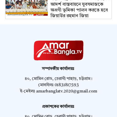
আদর্শ বাস্তবায়নে যুবসমাজকে
অগ্রণী ভূমিকা পালন করতে হবে
জিয়াউর রহমান জিয়া
সম্পাদকীয় কার্যালয়ঃ
৪০, মোমিন রোড, চেরাগী পাহাড়, চট্টগ্রাম।
মোবাইলঃ 01831817593
ই-মেইলঃ
amarbanglatv.2020@gmail.com
প্রকাশকের কার্যালয়ঃ
৪০, মোমিন রোড, চেরাগী পাহাড়, চট্টগ্রাম।