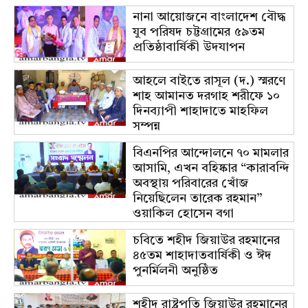
নানা আয়োজনে বাংলাদেশ বৌদ্ধ
যুব পরিষদ চট্টগ্রামের ৫৯তম
প্রতিষ্ঠাবার্ষিকী উদযাপন
আহলে বাইতে রাসূল (দ.) স্মরণে
শাহ আমানত দরগাহ শরীফে ১০
দিনব্যাপী শাহাদাতে মাহফিল
সম্পন্ন
বিএনপির আন্দোলনে ৭০ মামলার
আসামি, এখন বহিষ্কার “কারাবন্দি
অবস্থায় পরিবারের খোঁজ
নিয়েছিলেন তারেক রহমান”
ওয়াকিল হোসেন বগা
চবিতে শহীদ জিয়াউর রহমানের
৪৫তম শাহাদাতবার্ষিকী ও ঈদ
পুনর্মিলনী অনুষ্ঠিত
শহীদ রাষ্ট্রপতি জিয়াউর রহমানের