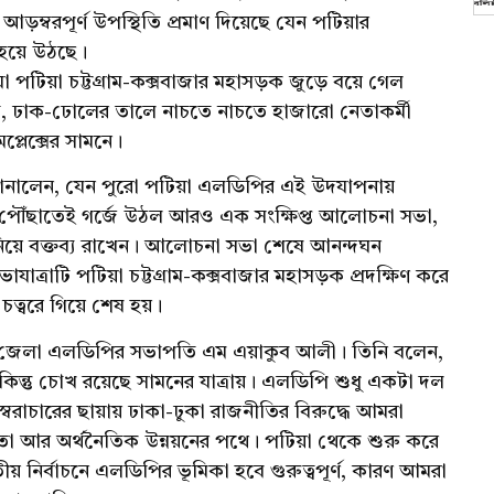
আড়ম্বরপূর্ণ উপস্থিতি প্রমাণ দিয়েছে যেন পটিয়ার
 হয়ে উঠছে।
া পটিয়া চট্টগ্রাম-কক্সবাজার মহাসড়ক জুড়ে বয়ে গেল
, ঢাক-ঢোলের তালে নাচতে নাচতে হাজারো নেতাকর্মী
্লেক্সের সামনে।
দন জানালেন, যেন পুরো পটিয়া এলডিপির এই উদযাপনায়
ে পৌঁছাতেই গর্জে উঠল আরও এক সংক্ষিপ্ত আলোচনা সভা,
নিয়ে বক্তব্য রাখেন। আলোচনা সভা শেষে আনন্দঘন
যাত্রাটি পটিয়া চট্টগ্রাম-কক্সবাজার মহাসড়ক প্রদক্ষিণ করে
র চত্বরে গিয়ে শেষ হয়।
দক্ষিণ জেলা এলডিপির সভাপতি এম এয়াকুব আলী। তিনি বলেন,
িন্তু চোখ রয়েছে সামনের যাত্রায়। এলডিপি শুধু একটা দল
স্বৈরাচারের ছায়ায় ঢাকা-ঢুকা রাজনীতির বিরুদ্ধে আমরা
মতা আর অর্থনৈতিক উন্নয়নের পথে। পটিয়া থেকে শুরু করে
জাতীয় নির্বাচনে এলডিপির ভূমিকা হবে গুরুত্বপূর্ণ, কারণ আমরা