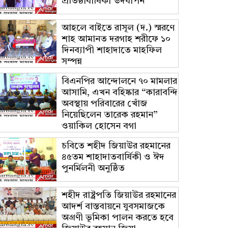
প্রতিষ্ঠাবার্ষিকী উদযাপন
আহলে বাইতে রাসূল (দ.) স্মরণে
শাহ আমানত দরগাহ শরীফে ১০
দিনব্যাপী শাহাদাতে মাহফিল
সম্পন্ন
বিএনপির আন্দোলনে ৭০ মামলার
আসামি, এখন বহিষ্কার “কারাবন্দি
অবস্থায় পরিবারের খোঁজ
নিয়েছিলেন তারেক রহমান”
ওয়াকিল হোসেন বগা
চবিতে শহীদ জিয়াউর রহমানের
৪৫তম শাহাদাতবার্ষিকী ও ঈদ
পুনর্মিলনী অনুষ্ঠিত
শহীদ রাষ্ট্রপতি জিয়াউর রহমানের
আদর্শ বাস্তবায়নে যুবসমাজকে
অগ্রণী ভূমিকা পালন করতে হবে