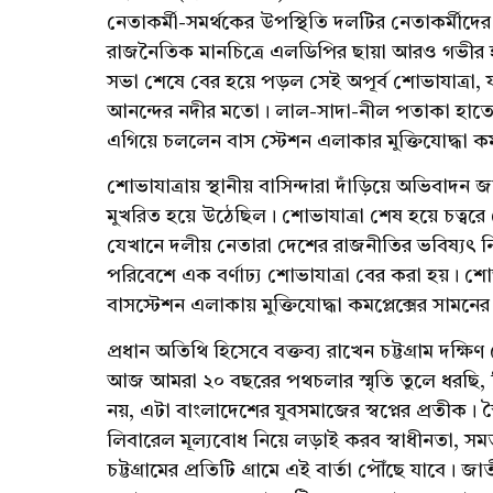
নেতাকর্মী-সমর্থকের উপস্থিতি দলটির নেতাকর্মীদের 
রাজনৈতিক মানচিত্রে এলডিপির ছায়া আরও গভীর
সভা শেষে বের হয়ে পড়ল সেই অপূর্ব শোভাযাত্রা, য
আনন্দের নদীর মতো। লাল-সাদা-নীল পতাকা হাতে
এগিয়ে চললেন বাস স্টেশন এলাকার মুক্তিযোদ্ধা কমপ
শোভাযাত্রায় স্থানীয় বাসিন্দারা দাঁড়িয়ে অভিবা
মুখরিত হয়ে উঠেছিল। শোভাযাত্রা শেষ হয়ে চত্বর
যেখানে দলীয় নেতারা দেশের রাজনীতির ভবিষ্যৎ 
পরিবেশে এক বর্ণাঢ্য শোভাযাত্রা বের করা হয়। শোভা
বাসস্টেশন এলাকায় মুক্তিযোদ্ধা কমপ্লেক্সের সামনে
প্রধান অতিথি হিসেবে বক্তব্য রাখেন চট্টগ্রাম 
আজ আমরা ২০ বছরের পথচলার স্মৃতি তুলে ধরছি, ক
নয়, এটা বাংলাদেশের যুবসমাজের স্বপ্নের প্রতীক। 
লিবারেল মূল্যবোধ নিয়ে লড়াই করব স্বাধীনতা, স
চট্টগ্রামের প্রতিটি গ্রামে এই বার্তা পৌঁছে যাবে। 