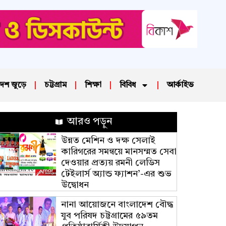
েশ জুড়ে
চট্টগ্রাম
শিক্ষা
বিবিধ
আর্কাইভ
আরও পড়ুন
উন্নত মেশিন ও দক্ষ সেলাই
কারিগরের সমন্বয়ে মানসম্মত সেবা
দেওয়ার প্রত্যয় রমনী লেডিস
টেইলার্স অ্যান্ড ফ্যাশন’-এর শুভ
উদ্বোধন
নানা আয়োজনে বাংলাদেশ বৌদ্ধ
যুব পরিষদ চট্টগ্রামের ৫৯তম