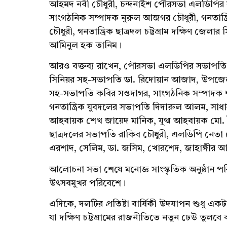
আহমদ নবী চৌধুরী, চন্দনাইশ পৌরসভা এলডিপির 
সাংগঠনিক সম্পাদক নুরুল আজগর চৌধুরী, গনতান্ত্রি
চৌধুরী, গনতান্ত্রিক ছাত্রদল চট্টগ্রাম দক্ষিণ জে
আমিনুল হক তানিম।
আরও বক্তব্য রাখেন, পৌরসভা এলডিপির সভাপতি গ
সিনিয়র সহ-সভাপতি ডা. রিদোয়ান আজাদ, উপজেলা 
সহ-সভাপতি কবির সওদাগর, সাংগঠনিক সম্পাদক 
গনতান্ত্রিক যুবদলের সভাপতি দিদারুল আলম, সাধা
আহবায়ক শেখ জায়েদ মানিক, যুগ্ম আহবায়ক মো. সৈ
ছাত্রদলের সভাপতি রাকিব চৌধুরী, এলডিপি নেতা স
এরশাদ, সেলিম, ডা. জসিম, খোরশেদ, জাহাঙ্গীর আ
আলোচনা সভা শেষে মনোজ্ঞ সাংস্কৃতিক অনুষ্ঠান প
উৎসবমুখর পরিবেশে।
এদিকে, দলটির প্রতিষ্টা বার্ষিকী উদযাপন শুধু এ
যা দক্ষিণ চট্টগ্রামের রাজনীতিতে নতুন ঢেউ তুলব