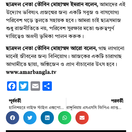
ছাত্রদল নেতা তৌবিন মোহাম্মদ ইমরান বলেন,
আমাদের এই
উদ্যোগ ভবিষ্যৎ প্রজন্মের জন্য একটি সবুজ ও বাসযোগ্য
পরিবেশ গড়ে তুলতে সহায়ক হবে। আমরা চাই ছাত্রসমাজ
শুধু রাজনীতিতে নয়, পরিবেশ সুরক্ষার মতো গুরুত্বপূর্ণ
দায়িত্বেও অগ্রণী ভূমিকা পালন করুক।
ছাত্রদল নেতা তৌবিন মোহাম্মদ আরো বলেন,
গাছ লাগানো
মানেই জীবনের জন্য বিনিয়োগ। আজকের একটি চারাগাছ
আগামীতে ছায়া, অক্সিজেন ও প্রাণ বাঁচানোর উৎস হবে।
www.amarbangla.tv
Facebook
Twitter
Email
Share
পূর্ববর্তী
পরবর্তী
হালিশহরে লাইফ স্টাইল এক্সপোতে ক্রেতা-বিক্রেতার মিলনমেলা
রাঙ্গুনিয়ায় এসএসসি জিপিএ প্রাপ্তদের সংবর্ধনা দিলো মানবিক রাঙ্গুনিয়া