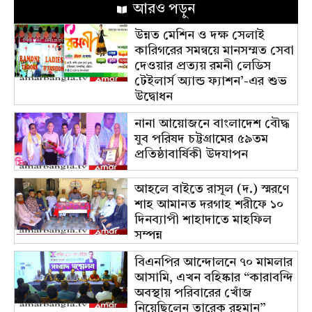
আরও পড়ুন
উন্নত মেশিন ও দক্ষ সেলাই
কারিগরের সমন্বয়ে মানসম্মত সেবা
দেওয়ার প্রত্যয় রমনী লেডিস
টেইলার্স অ্যান্ড ফ্যাশন’-এর শুভ
উদ্বোধন
নানা আয়োজনে বাংলাদেশ বৌদ্ধ
যুব পরিষদ চট্টগ্রামের ৫৯তম
প্রতিষ্ঠাবার্ষিকী উদযাপন
আহলে বাইতে রাসূল (দ.) স্মরণে
শাহ আমানত দরগাহ শরীফে ১০
দিনব্যাপী শাহাদাতে মাহফিল
সম্পন্ন
বিএনপির আন্দোলনে ৭০ মামলার
আসামি, এখন বহিষ্কার “কারাবন্দি
অবস্থায় পরিবারের খোঁজ
নিয়েছিলেন তারেক রহমান”