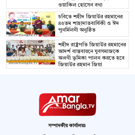
ওয়াকিল হোসেন বগা
চবিতে শহীদ জিয়াউর রহমানের
৪৫তম শাহাদাতবার্ষিকী ও ঈদ
পুনর্মিলনী অনুষ্ঠিত
শহীদ রাষ্ট্রপতি জিয়াউর রহমানের
আদর্শ বাস্তবায়নে যুবসমাজকে
অগ্রণী ভূমিকা পালন করতে হবে
জিয়াউর রহমান জিয়া
সম্পাদকীয় কার্যালয়ঃ