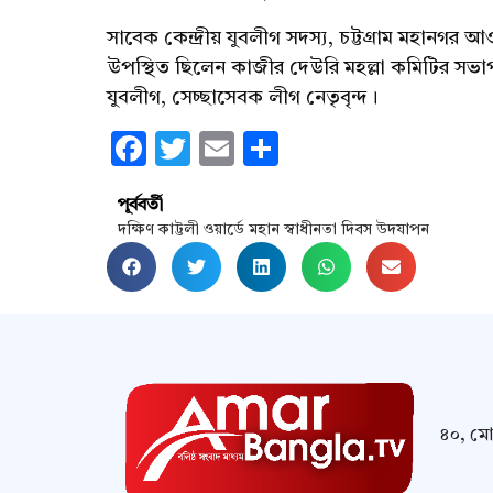
সাবেক কেন্দ্রীয় যুবলীগ সদস্য, চট্টগ্রাম মহানগর 
উপস্থিত ছিলেন কাজীর দেউরি মহল্লা কমিটির সভাপ
যুবলীগ, সেচ্ছাসেবক লীগ নেতৃবৃন্দ।
Facebook
Twitter
Email
Share
পূর্ববর্তী
দক্ষিণ কাট্টলী ওয়ার্ডে মহান স্বাধীনতা দিবস উদযাপন
৪০, মোম