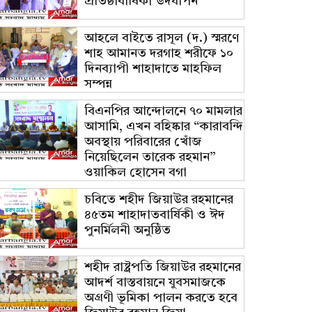
প্রতিষ্ঠাবার্ষিকী উদযাপন
আহলে বাইতে রাসূল (দ.) স্মরণে
শাহ আমানত দরগাহ শরীফে ১০
দিনব্যাপী শাহাদাতে মাহফিল
সম্পন্ন
বিএনপির আন্দোলনে ৭০ মামলার
আসামি, এখন বহিষ্কার “কারাবন্দি
অবস্থায় পরিবারের খোঁজ
নিয়েছিলেন তারেক রহমান”
ওয়াকিল হোসেন বগা
চবিতে শহীদ জিয়াউর রহমানের
৪৫তম শাহাদাতবার্ষিকী ও ঈদ
পুনর্মিলনী অনুষ্ঠিত
শহীদ রাষ্ট্রপতি জিয়াউর রহমানের
আদর্শ বাস্তবায়নে যুবসমাজকে
অগ্রণী ভূমিকা পালন করতে হবে