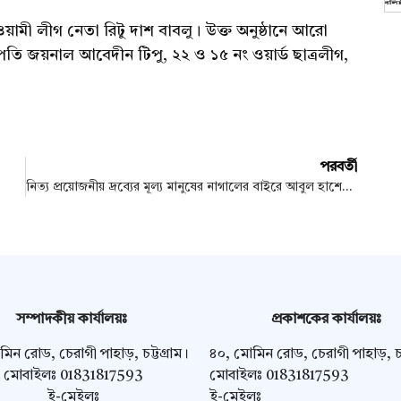
আওয়ামী লীগ নেতা রিটু দাশ বাবলু। উক্ত অনুষ্ঠানে আরো
তি জয়নাল আবেদীন টিপু, ২২ ও ১৫ নং ওয়ার্ড ছাত্রলীগ,
পরবর্তী
নিত্য প্রয়োজনীয় দ্রব্যের মূল্য মানুষের নাগালের বাইরে আবুল হাশেম বক্কর
সম্পাদকীয় কার্যালয়ঃ
প্রকাশকের কার্যালয়ঃ
িন রোড, চেরাগী পাহাড়, চট্টগ্রাম।
৪০, মোমিন রোড, চেরাগী পাহাড়, চট্
মোবাইলঃ 01831817593
মোবাইলঃ 01831817593
ই-মেইলঃ
ই-মেইলঃ