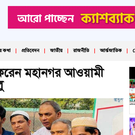
র কথা
প্রতিবেদন
জাতীয়
রাজনীতি
আর্ন্তজাতিক
দ
 করেন মহানগর আওয়ামী
ু