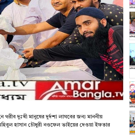
 গরীব দুঃখী মানুষের দুর্দশা লাঘবের জন্য মাননীয়
নাব মহিবুল হাসান চৌধুরী নওফেল ভাইয়ের দেওয়া ইফতার