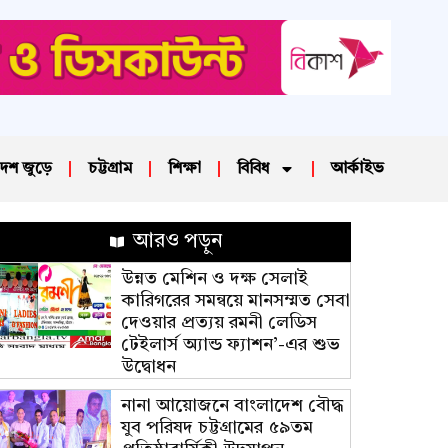
েশ জুড়ে
চট্টগ্রাম
শিক্ষা
বিবিধ
আর্কাইভ
আরও পড়ুন
উন্নত মেশিন ও দক্ষ সেলাই
কারিগরের সমন্বয়ে মানসম্মত সেবা
দেওয়ার প্রত্যয় রমনী লেডিস
টেইলার্স অ্যান্ড ফ্যাশন’-এর শুভ
উদ্বোধন
নানা আয়োজনে বাংলাদেশ বৌদ্ধ
যুব পরিষদ চট্টগ্রামের ৫৯তম