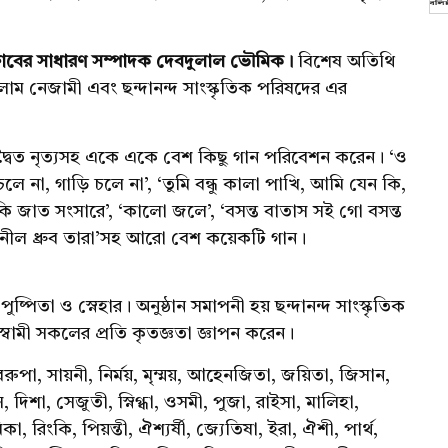
েস ক্লাবের সাধারণ সম্পাদক দেবদুলাল ভৌমিক।
বিশেষ অতিথি
গোলাম নেজামী এবং ছন্দানন্দ সাংস্কৃতিক পরিষদের এর
য় দ্বৈত নৃত্যসহ একে একে বেশ কিছু গান পরিবেশন করেন। ‘ও
 না, গাড়ি চলে না’, ‘তুমি বন্ধু কালা পাখি, আমি যেন কি,
 জাত সংসারে’, ‘কালো জলে’, ‘বসন্ত বাতাস সই গো বসন্ত
করে নীল ধ্রুব তারা’সহ আরো বেশ কয়েকটি গান।
পুষ্পিতা ও স্নেহার। অনুষ্ঠান সমাপনী হয় ছন্দানন্দ সাংস্কৃতিক
্বামী সকলের প্রতি কৃতজ্ঞতা জ্ঞাপন করেন।
ন, নবরুপা, সায়নী, নির্ময়, মৃম্ময়, আহেনজিতা, জয়িতা, জিসান,
, দিশা, সেজুতী, স্নিগ্ধা, ওসমী, পুজা, রাইসা, মালিহা,
কা, রিংকি, পিয়ন্তী, ঐশ্যর্ষী, জ্যেতিষা, ইরা, ঐশী, পার্থ,