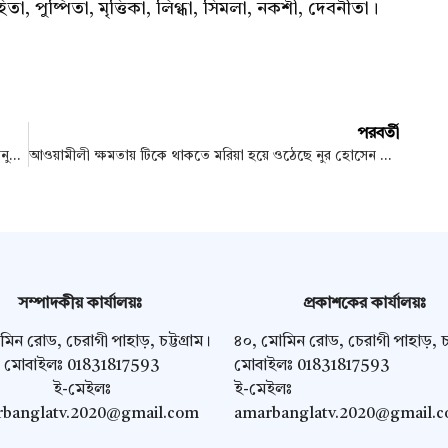
হিতা, পুষ্পিতা, মৃত্তিকা, লিগ্ধা, সিমলা, নকশী, দেবনীতা।
পরবর্তী
আন্তর্জাতিক মাতৃভাষা দিবস উপলক্ষে এক প্রীতি ক্রিকেট ম্যাচ অনুষ্ঠিত
আওয়ামীলী ক্ষমতায় টিকে থাকতে মরিয়া হয়ে ওঠেছে নুর হোসেন নুরু
সম্পাদকীয় কার্যালয়ঃ
প্রকাশকের কার্যালয়ঃ
িন রোড, চেরাগী পাহাড়, চট্টগ্রাম।
৪০, মোমিন রোড, চেরাগী পাহাড়, চট্
মোবাইলঃ 01831817593
মোবাইলঃ 01831817593
ই-মেইলঃ
ই-মেইলঃ
banglatv.2020@gmail.com
amarbanglatv.2020@gmail.