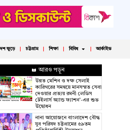
েশ জুড়ে
চট্টগ্রাম
শিক্ষা
বিবিধ
আর্কাইভ
আরও পড়ুন
উন্নত মেশিন ও দক্ষ সেলাই
কারিগরের সমন্বয়ে মানসম্মত সেবা
দেওয়ার প্রত্যয় রমনী লেডিস
টেইলার্স অ্যান্ড ফ্যাশন’-এর শুভ
উদ্বোধন
নানা আয়োজনে বাংলাদেশ বৌদ্ধ
যুব পরিষদ চট্টগ্রামের ৫৯তম