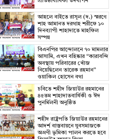
প্রতিষ্ঠাবার্ষিকী উদযাপন
আহলে বাইতে রাসূল (দ.) স্মরণে
শাহ আমানত দরগাহ শরীফে ১০
দিনব্যাপী শাহাদাতে মাহফিল
সম্পন্ন
বিএনপির আন্দোলনে ৭০ মামলার
আসামি, এখন বহিষ্কার “কারাবন্দি
অবস্থায় পরিবারের খোঁজ
নিয়েছিলেন তারেক রহমান”
ওয়াকিল হোসেন বগা
চবিতে শহীদ জিয়াউর রহমানের
৪৫তম শাহাদাতবার্ষিকী ও ঈদ
পুনর্মিলনী অনুষ্ঠিত
শহীদ রাষ্ট্রপতি জিয়াউর রহমানের
আদর্শ বাস্তবায়নে যুবসমাজকে
অগ্রণী ভূমিকা পালন করতে হবে