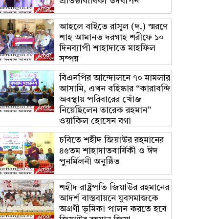
প্রতিষ্ঠাবার্ষিকী উদযাপন
আহলে বাইতে রাসূল (দ.) স্মরণে
শাহ আমানত দরগাহ শরীফে ১০
দিনব্যাপী শাহাদাতে মাহফিল
সম্পন্ন
বিএনপির আন্দোলনে ৭০ মামলার
আসামি, এখন বহিষ্কার “কারাবন্দি
অবস্থায় পরিবারের খোঁজ
নিয়েছিলেন তারেক রহমান”
ওয়াকিল হোসেন বগা
চবিতে শহীদ জিয়াউর রহমানের
৪৫তম শাহাদাতবার্ষিকী ও ঈদ
পুনর্মিলনী অনুষ্ঠিত
শহীদ রাষ্ট্রপতি জিয়াউর রহমানের
আদর্শ বাস্তবায়নে যুবসমাজকে
অগ্রণী ভূমিকা পালন করতে হবে