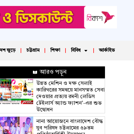
েশ জুড়ে
চট্টগ্রাম
শিক্ষা
বিবিধ
আর্কাইভ
আরও পড়ুন
উন্নত মেশিন ও দক্ষ সেলাই
কারিগরের সমন্বয়ে মানসম্মত সেবা
দেওয়ার প্রত্যয় রমনী লেডিস
টেইলার্স অ্যান্ড ফ্যাশন’-এর শুভ
উদ্বোধন
নানা আয়োজনে বাংলাদেশ বৌদ্ধ
যুব পরিষদ চট্টগ্রামের ৫৯তম