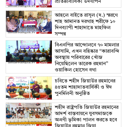
প্রতিষ্ঠাবার্ষিকী উদযাপন
আহলে বাইতে রাসূল (দ.) স্মরণে
শাহ আমানত দরগাহ শরীফে ১০
দিনব্যাপী শাহাদাতে মাহফিল
সম্পন্ন
বিএনপির আন্দোলনে ৭০ মামলার
আসামি, এখন বহিষ্কার “কারাবন্দি
অবস্থায় পরিবারের খোঁজ
নিয়েছিলেন তারেক রহমান”
ওয়াকিল হোসেন বগা
চবিতে শহীদ জিয়াউর রহমানের
৪৫তম শাহাদাতবার্ষিকী ও ঈদ
পুনর্মিলনী অনুষ্ঠিত
শহীদ রাষ্ট্রপতি জিয়াউর রহমানের
আদর্শ বাস্তবায়নে যুবসমাজকে
অগ্রণী ভূমিকা পালন করতে হবে
জিয়াউর রহমান জিয়া