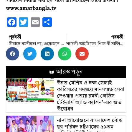
পরিবেশ বিরাজ করছিল বলে জানিয়েছেন আয়োজকরা।
www.amarbangla.tv
Facebook
Twitter
Email
Share
পূর্ববর্তী
পরবর্তী
সীমান্তে নমনীয়তা নয়, প্রয়োজনে জীবন দিবে বিজিবি: মহাপরিচালক
শ্যামলী আইডিলের শিক্ষার্থী সাব্বির হত্যায় গ্রেপ্তার না হলে কঠোর কর্মসূচির হুমকি
আরও পড়ুন
উন্নত মেশিন ও দক্ষ সেলাই
কারিগরের সমন্বয়ে মানসম্মত সেবা
দেওয়ার প্রত্যয় রমনী লেডিস
টেইলার্স অ্যান্ড ফ্যাশন’-এর শুভ
উদ্বোধন
নানা আয়োজনে বাংলাদেশ বৌদ্ধ
যুব পরিষদ চট্টগ্রামের ৫৯তম