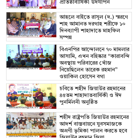
প্রতিষ্ঠাবার্ষিকী উদযাপন
আহলে বাইতে রাসূল (দ.) স্মরণে
শাহ আমানত দরগাহ শরীফে ১০
দিনব্যাপী শাহাদাতে মাহফিল
সম্পন্ন
বিএনপির আন্দোলনে ৭০ মামলার
আসামি, এখন বহিষ্কার “কারাবন্দি
অবস্থায় পরিবারের খোঁজ
নিয়েছিলেন তারেক রহমান”
ওয়াকিল হোসেন বগা
চবিতে শহীদ জিয়াউর রহমানের
৪৫তম শাহাদাতবার্ষিকী ও ঈদ
পুনর্মিলনী অনুষ্ঠিত
শহীদ রাষ্ট্রপতি জিয়াউর রহমানের
আদর্শ বাস্তবায়নে যুবসমাজকে
অগ্রণী ভূমিকা পালন করতে হবে
জিয়াউর রহমান জিয়া